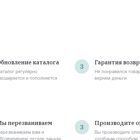
бновление каталога
Гарантия возвр
3
аталог регулярно
Не понравился това
асширяется и пополняется
вернем деньги
Мы перезваниваем
Производите о
3
ерезваниваем вам и
Вы производите оп
бговариваем детали заказа
удобным способом