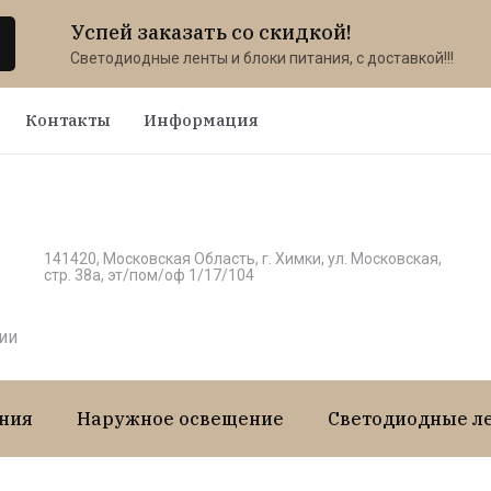
Успей заказать со скидкой!
Светодиодные ленты и блоки питания, с доставкой!!!
Контакты
Информация
141420, Московская Область, г. Химки, ул. Московская,
стр. 38а, эт/пом/оф 1/17/104
ии
ния
Наружное освещение
Светодиодные л