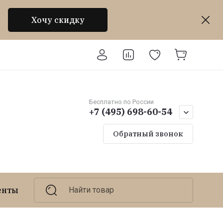
Хочу скидку
Бесплатно по России
+7 (495) 698-60-54
Обратный звонок
енты
Светодиодные светильники
Найти товар
Светодио