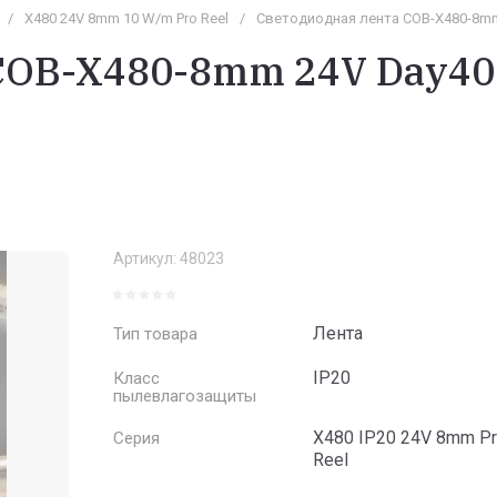
/
X480 24V 8mm 10 W/m Pro Reel
/
Светодиодная лента COB-X480-8mm 24
COB-X480-8mm 24V Day400
Артикул:
48023
Лента
Тип товара
IP20
Класс
пылевлагозащиты
X480 IP20 24V 8mm P
Серия
Reel