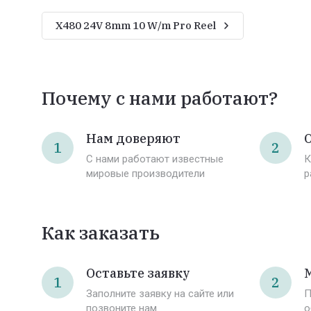
X480 24V 8mm 10 W/m Pro Reel
Почему с нами работают?
Нам доверяют
О
1
2
С нами работают известные
К
мировые производители
р
Как заказать
Оставьте заявку
1
2
Заполните заявку на сайте или
П
позвоните нам
о