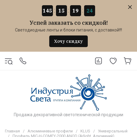
145
15
19
24
Успей заказать со скидкой!
Светодиодные ленты и блоки питания, с доставкой!!!
Хочу скидку
Продажа декоративной светотехнической продукции
Главная
/
Алюминиевые профили
/
KLUS
/
Универсальный
/
Профиль MIC-H-COMFY-2000 ANOD (Arlight, Алюминий)