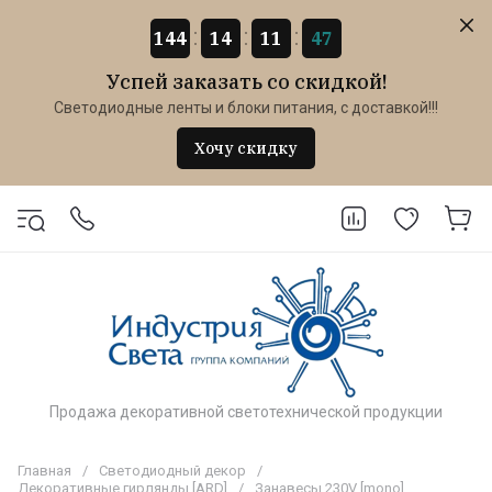
144
14
11
47
Успей заказать со скидкой!
Светодиодные ленты и блоки питания, с доставкой!!!
Хочу скидку
Продажа декоративной светотехнической продукции
Главная
/
Светодиодный декор
/
Декоративные гирлянды [ARD]
/
Занавесы 230V [mono]