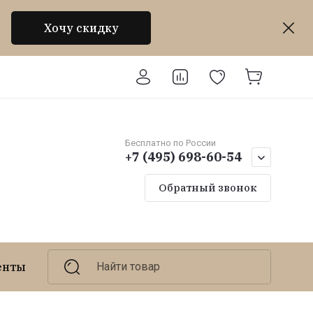
Хочу скидку
Бесплатно по России
+7 (495) 698-60-54
Обратный звонок
енты
Светодиодные светильники
Найти товар
Светодио