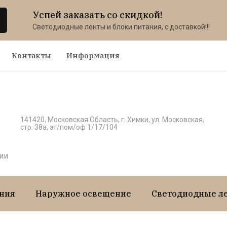
Успей заказать со скидкой!
Светодиодные ленты и блоки питания, с доставкой!!!
Контакты
Информация
141420, Московская Область, г. Химки, ул. Московская,
стр. 38а, эт/пом/оф 1/17/104
ии
ния
Наружное освещение
Светодиодные л