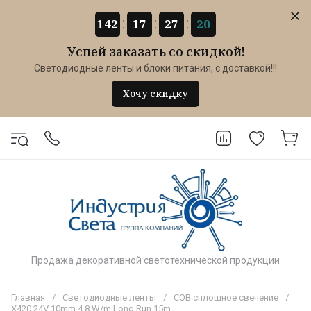
142
17
27
20
Успей заказать со скидкой!
Светодиодные ленты и блоки питания, с доставкой!!!
Хочу скидку
Продажа декоративной светотехнической продукции
Главная
/
Светодиодные ленты
/
COB сплошное свечение
/
X420 24V 10mm 4.8 W/m Long Run 15m